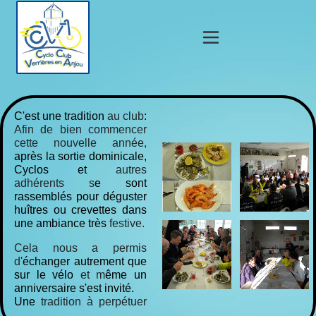
C'est
une
tradition
au club
:
Afin de bien commencer
cette nouvelle année,
après la sortie dominicale,
Cyclos et
autres
adhérents s
e sont
rassemblés pour déguster
huîtres ou crevettes dans
une ambiance très
festive.
Cela nous a permis
d'
échanger autrement que
sur le vélo
et m
ême un
anniversaire s'est invité.
Une
tradition à perpétuer
...