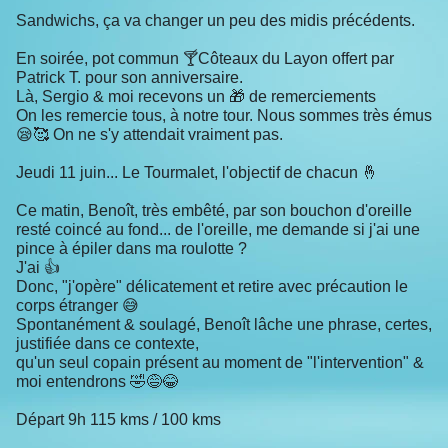
Sandwichs, ça va changer un peu des midis précédents.
En soirée, pot commun 🍸Côteaux du Layon offert par
Patrick T. pour son anniversaire.
Là, Sergio & moi recevons un 🎁 de remerciements
On les remercie tous, à notre tour. Nous sommes très émus
😪🥰 On ne s'y attendait vraiment pas.
Jeudi 11 juin... Le Tourmalet, l'objectif de chacun 🤞
Ce matin, Benoît, très embêté, par son bouchon d'oreille
resté coincé au fond... de l'oreille, me demande si j'ai une
pince à épiler dans ma roulotte ?
J'ai 👍
Donc, "j'opère" délicatement et retire avec précaution le
corps étranger 😅
Spontanément & soulagé, Benoît lâche une phrase, certes,
justifiée dans ce contexte,
qu'un seul copain présent au moment de "l'intervention" &
moi entendrons 🤣😅😂
Départ 9h 115 kms / 100 kms