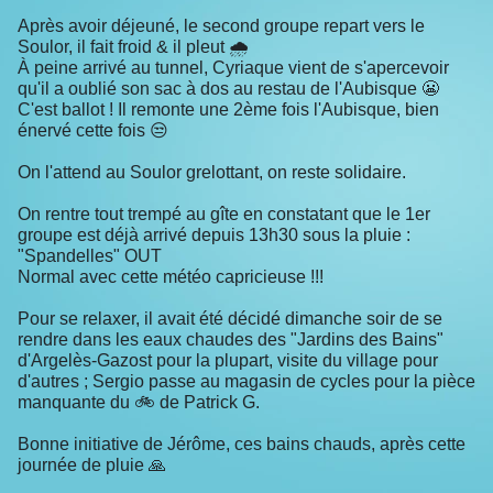
Après avoir déjeuné, le second groupe repart vers le
Soulor, il fait froid & il pleut 🌧
À peine arrivé au tunnel, Cyriaque vient de s'apercevoir
qu'il a oublié son sac à dos au restau de l'Aubisque 😬
C'est ballot ! Il remonte une 2ème fois l'Aubisque, bien
énervé cette fois 😒
On l'attend au Soulor grelottant, on reste solidaire.
On rentre tout trempé au gîte en constatant que le 1er
groupe est déjà arrivé depuis 13h30 sous la pluie :
"Spandelles" OUT
Normal avec cette météo capricieuse !!!
Pour se relaxer, il avait été décidé dimanche soir de se
rendre dans les eaux chaudes des "Jardins des Bains"
d'Argelès-Gazost pour la plupart, visite du village pour
d'autres ; Sergio passe au magasin de cycles pour la pièce
manquante du 🚲 de Patrick G.
Bonne initiative de Jérôme, ces bains chauds, après cette
journée de pluie 🙏