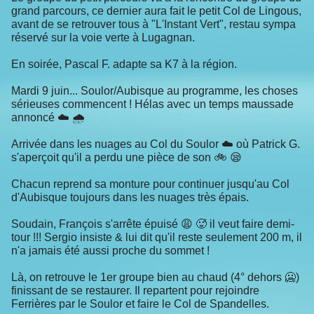
grand parcours, ce dernier aura fait le petit Col de Lingous,
avant de se retrouver tous à "L'Instant Vert", restau sympa
réservé sur la voie verte à Lugagnan.
En soirée, Pascal F. adapte sa K7 à la région.
Mardi 9 juin... Soulor/Aubisque au programme, les choses
sérieuses commencent ! Hélas avec un temps maussade
annoncé ☁️ 🌧
Arrivée dans les nuages au Col du Soulor ☁️ où Patrick G.
s'aperçoit qu'il a perdu une pièce de son 🚲 😪
Chacun reprend sa monture pour continuer jusqu'au Col
d'Aubisque toujours dans les nuages très épais.
Soudain, François s'arrête épuisé 😩 🥵 il veut faire demi-
tour !!! Sergio insiste & lui dit qu'il reste seulement 200 m, il
n'a jamais été aussi proche du sommet !
Là, on retrouve le 1er groupe bien au chaud (4° dehors 🥶)
finissant de se restaurer. Il repartent pour rejoindre
Ferrières par le Soulor et faire le Col de Spandelles.