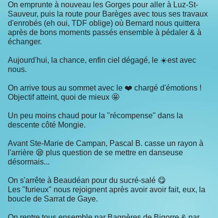
On emprunte à nouveau les Gorges pour aller à Luz-St-
Sauveur, puis la route pour Barèges avec tous ses travaux
d'enrobés (eh oui, TDF oblige) où Bernard nous quittera
après de bons moments passés ensemble à pédaler & à
échanger.
Aujourd'hui, la chance, enfin ciel dégagé, le ☀️est avec
nous.
On arrive tous au sommet avec le ❤️ chargé d'émotions !
Objectif atteint, quoi de mieux 🤩
Un peu moins chaud pour la "récompense" dans la
descente côté Mongie.
Avant Ste-Marie de Campan, Pascal B. casse un rayon à
l'arrière 😪 plus question de se mettre en danseuse
désormais...
On s'arrête à Beaudéan pour du sucré-salé 😋
Les "furieux" nous rejoignent après avoir avoir fait, eux, la
boucle de Sarrat de Gaye.
On rentre tous ensemble par Bagnères de Bigorre & par