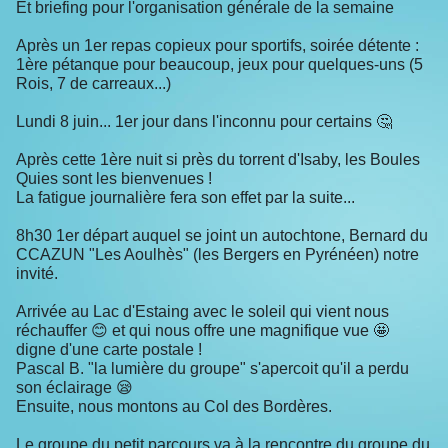
Et briefing pour l'organisation générale de la semaine
Après un 1er repas copieux pour sportifs, soirée détente :
1ère pétanque pour beaucoup, jeux pour quelques-uns (5
Rois, 7 de carreaux...)
Lundi 8 juin... 1er jour dans l'inconnu pour certains 🤔
Après cette 1ère nuit si près du torrent d'Isaby, les Boules
Quies sont les bienvenues !
La fatigue journalière fera son effet par la suite...
8h30 1er départ auquel se joint un autochtone, Bernard du
CCAZUN "Les Aoulhès" (les Bergers en Pyrénéen) notre
invité.
Arrivée au Lac d'Estaing avec le soleil qui vient nous
réchauffer 😊 et qui nous offre une magnifique vue 🤩
digne d'une carte postale !
Pascal B. "la lumière du groupe" s'apercoit qu'il a perdu
son éclairage 😪
Ensuite, nous montons au Col des Bordères.
Le groupe du petit parcours va à la rencontre du groupe du