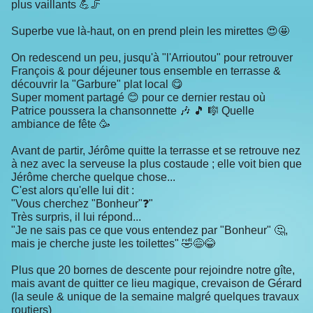
plus vaillants 💪🦵
Superbe vue là-haut, on en prend plein les mirettes 😍🤩
On redescend un peu, jusqu'à "l'Arrioutou" pour retrouver
François & pour déjeuner tous ensemble en terrasse &
découvrir la "Garbure" plat local 😋
Super moment partagé 😊 pour ce dernier restau où
Patrice poussera la chansonnette 🎶 🎵 🎼 Quelle
ambiance de fête 🥳
Avant de partir, Jérôme quitte la terrasse et se retrouve nez
à nez avec la serveuse la plus costaude ; elle voit bien que
Jérôme cherche quelque chose...
C'est alors qu'elle lui dit :
"Vous cherchez "Bonheur"❓️"
Très surpris, il lui répond...
"Je ne sais pas ce que vous entendez par "Bonheur" 🤔,
mais je cherche juste les toilettes" 🤣😅😂
Plus que 20 bornes de descente pour rejoindre notre gîte,
mais avant de quitter ce lieu magique, crevaison de Gérard
(la seule & unique de la semaine malgré quelques travaux
routiers)