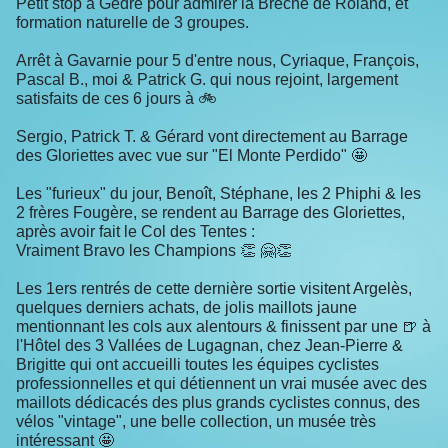
Petit stop à Gèdre pour admirer la Brèche de Roland, et
formation naturelle de 3 groupes.
Arrêt à Gavarnie pour 5 d'entre nous, Cyriaque, François,
Pascal B., moi & Patrick G. qui nous rejoint, largement
satisfaits de ces 6 jours à 🚲
Sergio, Patrick T. & Gérard vont directement au Barrage
des Gloriettes avec vue sur "El Monte Perdido" 🤩
Les "furieux" du jour, Benoît, Stéphane, les 2 Phiphi & les
2 frères Fougère, se rendent au Barrage des Gloriettes,
après avoir fait le Col des Tentes :
Vraiment Bravo les Champions 👏 🤗👏
Les 1ers rentrés de cette dernière sortie visitent Argelès,
quelques derniers achats, de jolis maillots jaune
mentionnant les cols aux alentours & finissent par une 🍺 à
l'Hôtel des 3 Vallées de Lugagnan, chez Jean-Pierre &
Brigitte qui ont accueilli toutes les équipes cyclistes
professionnelles et qui détiennent un vrai musée avec des
maillots dédicacés des plus grands cyclistes connus, des
vélos "vintage", une belle collection, un musée très
intéressant 🤩